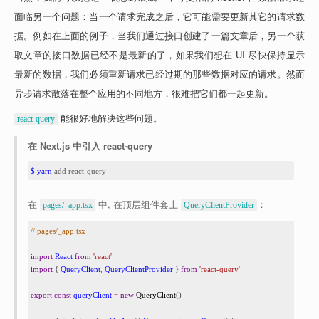
面临另一个问题：当一个请求完成之后，它可能需要更新其它的请求数
据。例如在上面的例子，当我们通过接口创建了一篇文章后，另一个获
取文章的接口数据已经不是最新的了，如果我们想在 UI 尽快保持显示
最新的数据，我们必须重新请求已经过期的那些数据对应的请求。然而
异步请求散落在整个应用的不同地方，很难把它们都一起更新。
 能很好地解决这些问题。
react-query
在 Next.js 中引入 react-query
1
$ yarn
 add react-query
在 
 中, 在顶层组件套上 
：
pages/_app.tsx
QueryClientProvider
1
// pages/_app.tsx
2
3
import
React
from
'react'
4
import
 { 
QueryClient
, 
QueryClientProvider
 } 
from
'react-query'
5
6
export
const
queryClient
=
new
QueryClient
()
7