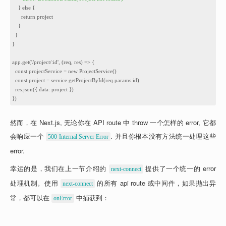
8
    } else {
9
      return project
10
    }
11
  }
12
}
13
14
app.get('/project/:id', (req, res) => {
15
  const projectService = new ProjectService()
16
  const project = service.getProjectById(req.params.id)
17
  res.json({ data: project })
18
})
然而，在 Next.js, 无论你在 API route 中 throw 一个怎样的 error, 它都
会响应一个 
. 并且你根本没有方法统一处理这些 
500 Internal Server Error
error.
幸运的是，我们在上一节介绍的 
 提供了一个统一的 error 
next-connect
处理机制。使用 
 的所有 api route 或中间件，如果抛出异
next-connect
常，都可以在 
 中捕获到：
onError