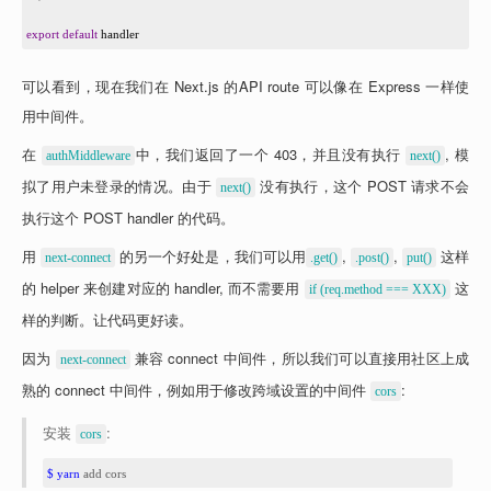
18
19
export
default
handler
可以看到，现在我们在 Next.js 的API route 可以像在 Express 一样使
用中间件。
在 
中，我们返回了一个 403，并且没有执行 
, 模
authMiddleware
next()
拟了用户未登录的情况。由于 
 没有执行，这个 POST 请求不会
next()
执行这个 POST handler 的代码。
用 
 的另一个好处是，我们可以用
, 
, 
 这样
next-connect
.get()
.post()
put()
的 helper 来创建对应的 handler, 而不需要用 
 这
if (req.method === XXX)
样的判断。让代码更好读。
因为 
 兼容 connect 中间件，所以我们可以直接用社区上成
next-connect
熟的 connect 中间件，例如用于修改跨域设置的中间件 
:
cors
安装 
:
cors
1
$ yarn
 add cors