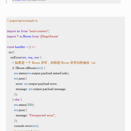
1
// pages/api/example.ts
2
3
import
nc
from
"next-connect"
;
4
import
*
as
Boom
from
'@hapi/boom'
5
6
const
handler
=
 () 
=>
7
nc
({
8
onError
(
err
, 
req
, 
res
) {
9
// 如果是一个 Boom 异常，则根据 Boom 异常结构修改 `res`
10
if
 (
Boom
.
isBoom
(
err
)) {
11
res
.
status
(
err
.
output
.
payload
.
statusCode
);
12
res
.
json
({
13
error
: 
err
.
output
.
payload
.
error
,
14
message
: 
err
.
output
.
payload
.
message
,
15
        });
16
      } 
else
 {
17
res
.
status
(
500
);
18
res
.
json
({
19
message
: 
"Unexpected error"
,
20
        });
21
console
.
error
(
err
);
22