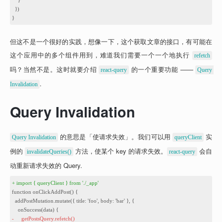
    }
9
  })
10
}
但这不是一个很好的实践，想像一下，这个获取文章的接口，有可能在
这个应用中的多个组件用到，难道我们需要一个一个地执行 
refetch
吗？当然不是。这时就要介绍 
 的一个重要功能 —— 
react-query
Query 
.
Invalidation
Query Invalidation
 的意思是「使请求失效」。我们可以用 
 实
Query Invalidation
queryClient
例的 
 方法，使某个 key 的请求失效。
 会自
invalidateQueries()
react-query
动重新请求失效的 Query.
1
+ import { queryClient } from './_app'
2
function onClickAddPost() {
3
  addPostMutation.mutate({ title: 'foo', body: 'bar' }, {
4
    onSuccess(data) {
5
-
getPostsQuery.refetch()