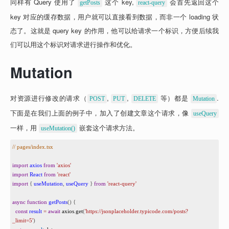
同样有 Query 使用了 
 这个 key, 
 会首先返回这个 
getPosts
react-query
key 对应的缓存数据，用户就可以直接看到数据，而非一个 loading 状
态了。这就是 query key 的作用，他可以给请求一个标识，方便后续我
们可以用这个标识对请求进行操作和优化。
Mutation
对资源进行修改的请求（
, 
, 
 等）都是 
. 
POST
PUT
DELETE
Mutation
下面是在我们上面的例子中，加入了创建文章这个请求，像 
useQuery
一样，用 
 嵌套这个请求方法。
useMutation()
1
// pages/index.tsx
2
3
import
axios
from
'axios'
4
import
React
from
'react'
5
import
 { 
useMutation
, 
useQuery
 } 
from
'react-query'
6
7
async
function
getPosts
() {
8
const
result
=
await
axios
.
get
(
'https://jsonplaceholder.typicode.com/posts?
_limit=5'
)