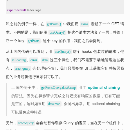
32
33
export
default
IndexPage
和之前的例子一样，在 
 中我们用 
 发起了一个 GET 请
getPosts()
axios
求。不同的是，我们使用 
 把这个请求方法套了一层，并给了
useQuery()
它一个 key: 
. 这个 key 的作用，我们之后会提到。
getPosts
从上面的代码可以看到，用 
 这个 hooks 包装过的请求，他
useQuery()
有 
, 
, 
 这三个属性，我们不需要手动地管理这些状
isLoading
error
data
态，
 会处理好它们，我们只需要在 UI 上获取它们并按照我
react-query
们的业务逻辑进行显示就可以了。
上面的例子中，
 用了 
optional chaining
getPostsQuery.data?.map
的语法。因为在异步请求完成之前还没有响应的数据，它有可能
是空的，这时如果用 
, 会抛出异常。用 optional chaining 
data.map
可以避免这种错误.
另外，
 会自动替你缓存 Query 的返回，当在另一个组件中，
react-query