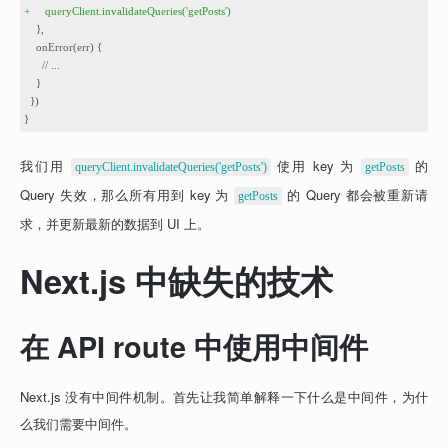
6
+
queryClient.invalidateQueries('getPosts')
7
    },
8
    onError(err) {
9
      // ...
10
    }
11
  })
12
}
我们用 
 使用 key 为 
 的 
queryClient.invalidateQueries('getPosts')
getPosts
Query 失效，那么所有用到 key 为 
 的 Query 都会被重新请
getPosts
求，并更新最新的数据到 UI 上。
Next.js 中缺失的技术
在 API route 中使用中间件
Next.js 没有中间件机制。首先让我简单解释一下什么是中间件，为什
么我们需要中间件。