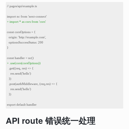
1
// pages/api/example.ts
2
3
import nc from 'next-connect'
4
+ import * as cors from 'cors'
5
6
const corsOptions = {
7
  origin: 'http://example.com',
8
  optionsSuccessStatus: 200
9
}
10
11
const handler = nc()
12
+
.use(cors(corsOptions))
13
  .get((req, res) => {
14
    res.send('hello')
15
  })
16
  .post(authMiddleware, (req,res) => {
17
    res.send('hello')
18
  })
19
20
export default handler
API route 错误统一处理