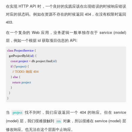
在实现 HTTP API 时，一个良好的实践应该在出现错误的时候响应错误
对应的状态码。例如在资源不存在的时候返回 404，在没有权限时返回 
403.
在一个复杂的 Web 应用，业务逻辑一般单独存在于 service (model) 
层，例如一个根据 id 获取项目信息的 API:
1
class
ProjectService
 {
2
getProjectById
(
id
) {
3
const
project
=
db
.
project
.
find
(
id
)
4
if
 (
!
project
) {
5
// TODO: 响应 404
6
    } 
else
 {
7
return
project
8
    }
9
  }
10
}
当 
 找不到时，我们应该返回一个 404 的响应。但在 service 
project
(model) 层，我们很难接触到 
 对象，所以很难在 service (model) 层
res
修改响应。也无法在这个层面中止响应。