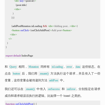
34
<
div
key
={
post
.
id
}
>
35
              {
post
.
title
}
36
</
div
>
37
          )
38
        })}
39
40
      {
addPostMutation
.
isLoading
&&
<
div
>
Adding post...
</
div
>
}
41
<
button
onClick
={
onClickAddPost
}
>
Add post
</
button
>
42
</
div
>
43
</
>
44
  )
45
}
46
47
export
default
IndexPage
和 
 相同，
 同样有 
, 
, 
 这些状态。在
Query
Mutation
isLoading
error
data
点击 
 后，我们用 
 方法执行这个请求，并且传入了一些
button
.muate()
变量，这些变量会被传递到方法 
 中。
addPost
我们还可以在 
 中传入 
 和 
, 分别指定在请求
.muate()
onSuccess
onError
成功和请求错误后执行的逻辑。比如弹一个 toast 之类的。
1
function
onClickAddPost
() {