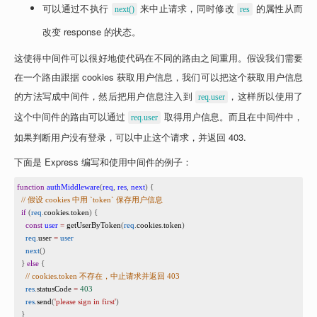
可以通过不执行 
 来中止请求，同时修改 
 的属性从而
next()
res
改变 response 的状态。
这使得中间件可以很好地使代码在不同的路由之间重用。假设我们需要
在一个路由跟据 cookies 获取用户信息，我们可以把这个获取用户信息
的方法写成中间件，然后把用户信息注入到 
，这样所以使用了
req.user
这个中间件的路由可以通过 
 取得用户信息。而且在中间件中，
req.user
如果判断用户没有登录，可以中止这个请求，并返回 403. 
下面是 Express 编写和使用中间件的例子：
1
function
authMiddleware
(
req
, 
res
, 
next
) {
2
// 假设 cookies 中用 `token` 保存用户信息
3
if
 (
req
.
cookies
.
token
) {
4
const
user
=
getUserByToken
(
req
.
cookies
.
token
)
5
req
.
user
=
user
6
next
()
7
  } 
else
 {
8
// cookies.token 不存在，中止请求并返回 403
9
res
.
statusCode
=
403
10
res
.
send
(
'please sign in first'
)
11
  }