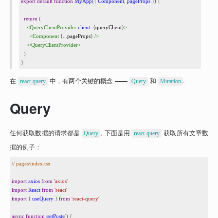
8
export
default
function
MyApp
({ 
Component
, 
pageProps
 }) {
9
10
return
 (
11
<
QueryClientProvider
client
={
queryClient
}
>
12
<
Component
 {
...
pageProps
} 
/>
13
</
QueryClientProvider
>
14
)
15
}
在 
 中，有两个关键的概念 —— 
 和 
.
react-query
Query
Mutation
Query
任何获取数据的请求都是 
, 下面是用 
 获取所有文章数
Query
react-query
据的例子：
1
// pages/index.tsx
2
3
import
axios
from
'axios'
4
import
React
from
'react'
5
import
 { 
useQuery
 } 
from
'react-query'
6
7
async
function
getPosts
() {