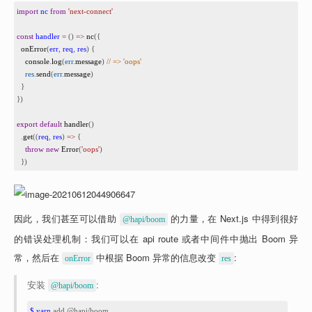
1
import
nc
from
'next-connect'
2
3
const
handler
=
 () 
=>
nc
({
4
onError
(
err
, 
req
, 
res
) {
5
console
.
log
(
err
.
message
) 
// => 'oops'
6
res
.
send
(
err
.
message
)
7
  }
8
})
9
10
export
default
handler
()
11
.
get
((
req
, 
res
) 
=>
 {
12
throw
new
Error
(
'oops'
)
13
})
因此，我们甚至可以借助 
 的力量，在 Next.js 中得到很好
@hapi/boom
的错误处理机制：我们可以在 api route 或者中间件中抛出 Boom 异
常，然后在 
 中根据 Boom 异常的信息改变 
:
onError
res
安装 
:
@hapi/boom
1
$ yarn
 add @hapi/boom