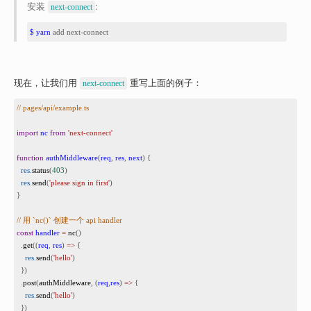
安装 
:
next-connect
1
$ yarn
 add next-connect
现在，让我们用 
 重写上面的例子：
next-connect
1
// pages/api/example.ts
2
3
import
nc
from
'next-connect'
4
5
function
authMiddleware
(
req
, 
res
, 
next
) {
6
res
.
status
(
403
)
7
res
.
send
(
'please sign in first'
)
8
}
9
10
// 用 `nc()` 创建一个 api handler
11
const
handler
=
nc
()
12
  .
get
((
req
, 
res
) 
=>
 {
13
res
.
send
(
'hello'
)
14
  })
15
  .
post
(
authMiddleware
, (
req
,
res
) 
=>
 {
16
res
.
send
(
'hello'
)
17
  })