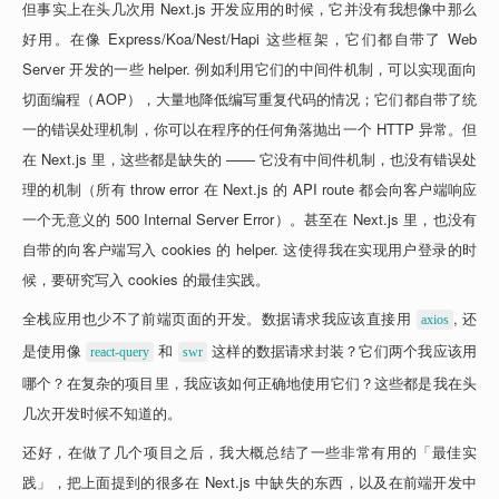
但事实上在头几次用 Next.js 开发应用的时候，它并没有我想像中那么
好用。在像 Express/Koa/Nest/Hapi 这些框架，它们都自带了 Web 
Server 开发的一些 helper. 例如利用它们的中间件机制，可以实现面向
切面编程（AOP），大量地降低编写重复代码的情况；它们都自带了统
一的错误处理机制，你可以在程序的任何角落抛出一个 HTTP 异常。但
在 Next.js 里，这些都是缺失的 —— 它没有中间件机制，也没有错误处
理的机制（所有 throw error 在 Next.js 的 API route 都会向客户端响应
一个无意义的 500 Internal Server Error）。甚至在 Next.js 里，也没有
自带的向客户端写入 cookies 的 helper. 这使得我在实现用户登录的时
候，要研究写入 cookies 的最佳实践。
全栈应用也少不了前端页面的开发。数据请求我应该直接用 
, 还
axios
是使用像 
 和 
 这样的数据请求封装？它们两个我应该用
react-query
swr
哪个？在复杂的项目里，我应该如何正确地使用它们？这些都是我在头
几次开发时候不知道的。
还好，在做了几个项目之后，我大概总结了一些非常有用的「最佳实
践」，把上面提到的很多在 Next.js 中缺失的东西，以及在前端开发中