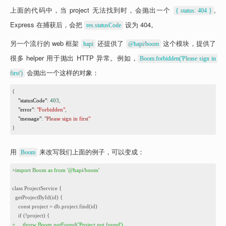
上面的代码中，当 project 无法找到时，会抛出一个 
, 
{ status: 404 }
Express 在捕获后，会把 
 设为 404。
res.statusCode
另一个流行的 web 框架 
 还提供了 
 这个模块，提供了
hapi
@hapi/boom
很多 helper 用于抛出 HTTP 异常。例如，
Boom.forbidden('Please sign in 
 会抛出一个这样的对象：
first')
1
{
2
"statusCode"
: 
403
,
3
"error"
: 
"Forbidden"
,
4
"message"
: 
"Please sign in first"
5
}
用 
 来改写我们上面的例子，可以变成：
Boom
1
+import Boom as from '@hapi/boom'
2
3
class ProjectService {
4
  getProjectById(id) {
5
const project = db.project.find(id)
6
    if (!project) {
7
+
throw Boom.notFound('Project not found')