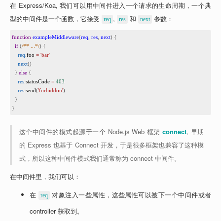
在 Express/Koa, 我们可以用中间件进入一个请求的生命周期，一个典
型的中间件是一个函数，它接受 
, 
 和 
 参数：
req
res
next
1
function
exampleMiddleware
(
req
, 
res
, 
next
) {
2
if
 (
/** ...*/
) {
3
req
.
foo
=
'bar'
4
next
()
5
  } 
else
 {
6
res
.
statusCode
=
403
7
res
.
send
(
'forbiddon'
)
8
  }
9
}
这个中间件的模式起源于一个 Node.js Web 框架 
connect
, 早期
的 Express 也基于 Connect 开发，于是很多框架也兼容了这种模
式，所以这种中间件模式我们通常称为 connect 中间件。
在中间件里，我们可以：
在 
 对象注入一些属性，这些属性可以被下一个中间件或者 
req
controller 获取到。