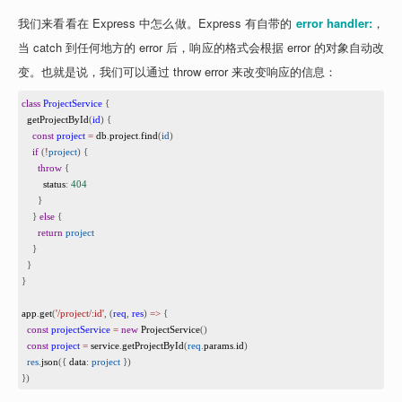
我们来看看在 Express 中怎么做。Express 有自带的 
error handler:
，
当 catch 到任何地方的 error 后，响应的格式会根据 error 的对象自动改
变。也就是说，我们可以通过 throw error 来改变响应的信息：
1
class
ProjectService
 {
2
getProjectById
(
id
) {
3
const
project
=
db
.
project
.
find
(
id
)
4
if
 (
!
project
) {
5
throw
 {
6
status
: 
404
7
      }
8
    } 
else
 {
9
return
project
10
    }
11
  }
12
}
13
14
app
.
get
(
'/project/:id'
, (
req
, 
res
) 
=>
 {
15
const
projectService
=
new
ProjectService
()
16
const
project
=
service
.
getProjectById
(
req
.
params
.
id
)
17
res
.
json
({ 
data
: 
project
 })
18
})