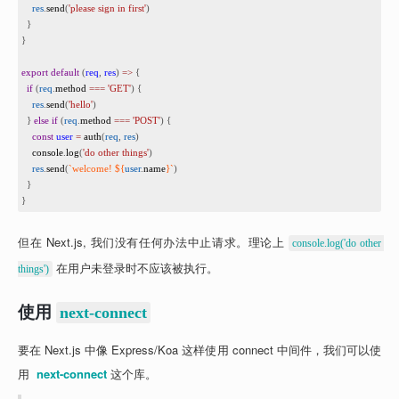
10
res
.
send
(
'please sign in first'
)
11
  }
12
}
13
14
export
default
 (
req
, 
res
) 
=>
 {
15
if
 (
req
.
method
===
'GET'
) {
16
res
.
send
(
'hello'
)
17
  } 
else
if
 (
req
.
method
===
'POST'
) {
18
const
user
=
auth
(
req
, 
res
)
19
console
.
log
(
'do other things'
)
20
res
.
send
(
`welcome! ${
user
.
name
}`
)
21
  }
22
}
但在 Next.js, 我们没有任何办法中止请求。理论上 
console.log('do other 
 在用户未登录时不应该被执行。
things')
使用
next-connect
要在 Next.js 中像 Express/Koa 这样使用 connect 中间件，我们可以使
用  
next-connect
 这个库。 