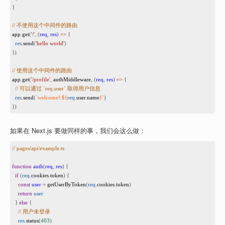
12
}
13
14
// 不使用这个中间件的路由
15
app
.
get
(
'/'
, (
req
, 
res
) 
=>
 {
16
res
.
send
(
'hello world'
)
17
})
18
19
// 使用这个中间件的路由
20
app
.
get
(
'/profile'
, 
authMiddleware
, (
req
, 
res
) 
=>
 {
21
// 可以通过 `req.user` 取得用户信息
22
res
.
send
(
`welcome! ${
req
.
user
.
name
}`
)
23
})
如果在 Next.js 要做同样的事，我们会这么做：
1
// pages/api/example.ts
2
3
function
auth
(
req
, 
res
) {
4
if
 (
req
.
cookies
.
token
) {
5
const
user
=
getUserByToken
(
req
.
cookies
.
token
)
6
return
user
7
  } 
else
 {
8
// 用户未登录
9
res
.
status
(
403
)