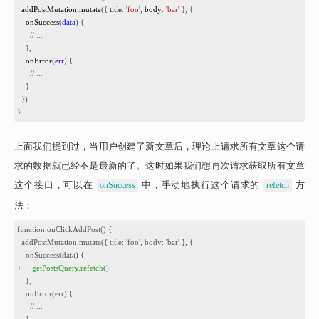
2
addPostMutation
.
mutate
({ 
title
: 
'foo'
, 
body
: 
'bar'
 }, {
3
onSuccess
(
data
) {
4
// ...
5
    },
6
onError
(
err
) {
7
// ...
8
    }
9
  })
10
}
上面我们提到过，当用户创建了新文章后，理论上请求所有文章这个请
求的数据就已经不是最新的了。这时如果我们想再次请求获取所有文章
这个接口，可以在 
 中，手动地执行这个请求的 
 方
onSuccess
refetch
法：
1
function onClickAddPost() {
2
  addPostMutation.mutate({ title: 'foo', body: 'bar' }, {
3
    onSuccess(data) {
4
+
getPostsQuery.refetch()
5
    },
6
    onError(err) {
7
      // ...
8